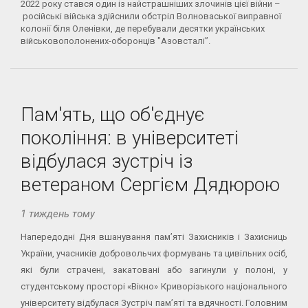
2022 року стався один із найстрашніших злочинів цієї війни –
російські війська здійснили обстріл Волноваської виправної
колонії біля Оленівки, де перебували десятки українських
військовополонених-оборонців "Азовсталі”.
Пам'ять, що об'єднує
покоління: в університеті
відбулася зустріч із
ветераном Сергієм Дядюрою
1 тиждень тому
Напередодні Дня вшанування пам’яті Захисників і Захисниць
України, учасників добровольчих формувань та цивільних осіб,
які були страчені, закатовані або загинули у полоні, у
студентському просторі «Вікно» Криворізького національного
університету відбулася Зустріч пам’яті та вдячності. Головним