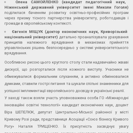
Олена САМОЙЛЕНКО (кандидат педагогічний наук,
Ніженський державний університет імені Миколи Гоголя)
поділилася баченням розвитку освітньо-професійних програм
через призму тісного партнерства університету, роботодавців і
громади в європейському контексті.
Євгенія МІЩУК (доктор економічних наук, Криворізький
національний університет)
детально проаналізувала урахування
принципів належного врядування в механізмах прийняття
управлінських рішень безпосередньо у системі університетського
врядування.
Особливою рисою цього круглого столу стали надзвичайно жваві
дискусії, що розгорталися після кожного виступу. Учасники не
обмежувалися формальним слуханням, а активно обмінювалися
думками, ставили гострі питання та шукали спільні знаменники для
успішної імплементації європейського досвіду в українські реалії.
У заході також взяли участь уповноважена особа ГО «Міжнародні
інноваційні освітні технології» кандидат економічних наук, доцент
Віра ШЕПЕЛЮК, депутат Центрально-Міської районної у місті
Кривому Розі ради, представниця Асоціації «Союз бізнесу Кривого
Рогу» Наталія ТРИЩЕНКО. Їх присутність засвідчує увагу