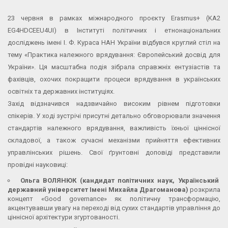
23 червня в рамках міжнародного проєкту Erasmus+ (KA2
EG4HDCEEU4UI) в Інституті політичних і етнонаціональних
досліджень імені І. Ф. Кураса НАН України відбувся круглий стіл на
тему «Практика належного врядування: Європейський досвід для
України». Ця масштабна подія зібрала справжніх ентузіастів та
фахівців, охочих покращити процеси врядування в українських
освітніх та державних інституціях.
Захід відзначився надзвичайно високим рівнем підготовки
спікерів. У ході зустрічі присутні детально обговорювали значення
стандартів належного врядування, важливість їхньої ціннісної
складової, а також сучасні механізми прийняття ефективних
управлінських рішень. Свої ґрунтовні доповіді представили
провідні науковиці:
Ольга ВОЛЯНЮК (кандидат політичних наук, Український
державний університет Імені Михайла Драгоманова)
розкрила
концепт «Good governance» як політичну трансформацію,
акцентувавши увагу на переході від сухих стандартів управління до
ціннісної архітектури згуртованості.