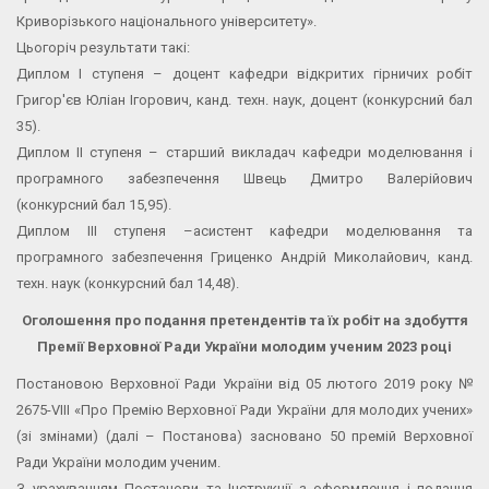
Криворізького національного університету».
Цьогоріч результати такі:
Диплом І ступеня – доцент кафедри відкритих гірничих робіт
Григор'єв Юліан Ігорович, канд. техн. наук, доцент (конкурсний бал
35).
Диплом ІІ ступеня – старший викладач кафедри моделювання і
програмного забезпечення Швець Дмитро Валерійович
(конкурсний бал 15,95).
Диплом ІІІ ступеня –асистент кафедри моделювання та
програмного забезпечення Гриценко Андрій Миколайович, канд.
техн. наук (конкурсний бал 14,48).
Оголошення про подання претендентів та їх робіт на здобуття
Премії Верховної Ради України молодим ученим 2023 році
Постановою Верховної Ради України від 05 лютого 2019 року №
2675-VIII «Про Премію Верховної Ради України для молодих учених»
(зі змінами) (далі – Постанова) засновано 50 премій Верховної
Ради України молодим ученим.
З урахуванням Постанови та Інструкції з оформлення і подання