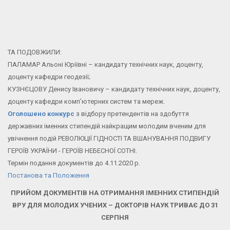
ТА ПОДОВЖИЛИ:
ПАЛАМАР Альоні Юріївні – кандидату технічних наук, доценту,
доценту кафедри геодезії;
КУЗНЄЦОВУ Денису Івановичу – кандидату технічних наук, доценту,
доценту кафедри комп’ютерних систем та мереж.
Оголошено конкурс
з відбору претендентів на здобуття
державних іменних стипендій найкращим молодим вченим для
увічнення подій РЕВОЛЮЦІЇ ГІДНОСТІ ТА ВШАНУВАННЯ ПОДВИГУ
ГЕРОЇВ УКРАЇНИ - ГЕРОЇВ НЕБЕСНОЇ СОТНІ.
Термін подання документів до 4.11.2020 р.
Постанова та Положення
ПРИЙОМ ДОКУМЕНТІВ НА ОТРИМАННЯ ІМЕННИХ СТИПЕНДІЙ
ВРУ ДЛЯ МОЛОДИХ УЧЕНИХ – ДОКТОРІВ НАУК ТРИВАЄ ДО 31
СЕРПНЯ