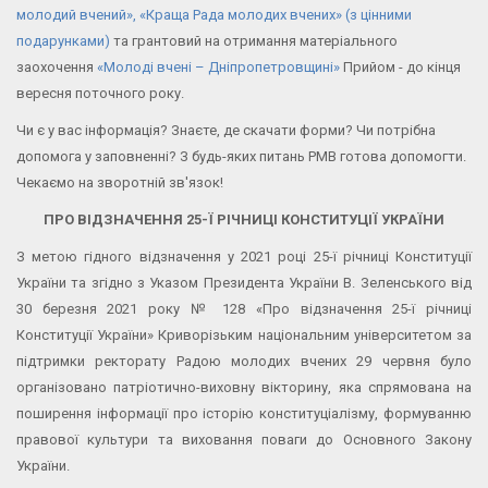
молодий вчений», «Краща Рада молодих вчених» (з цінними
подарунками)
та грантовий на отримання матеріального
заохочення
«Молоді вчені – Дніпропетровщині»
Прийом - до кінця
вересня поточного року.
Чи є у вас інформація? Знаєте, де скачати форми? Чи потрібна
допомога у заповненні? З будь-яких питань РМВ готова допомогти.
Чекаємо на зворотній зв'язок!
ПРО ВІДЗНАЧЕННЯ 25-Ї РІЧНИЦІ КОНСТИТУЦІЇ УКРАЇНИ
З метою гідного відзначення у 2021 році 25-ї річниці Конституції
України та згідно з Указом Президента України В. Зеленського від
30 березня 2021 року № 128 «Про відзначення 25-ї річниці
Конституції України» Криворізьким національним університетом за
підтримки ректорату Радою молодих вчених 29 червня було
організовано патріотично-виховну вікторину, яка спрямована на
поширення інформації про історію конституціалізму, формуванню
правової культури та виховання поваги до Основного Закону
України.