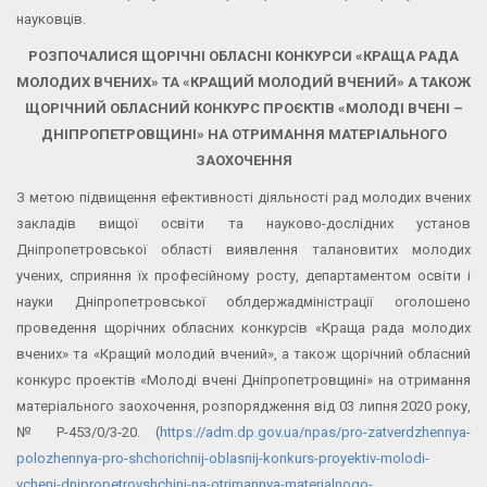
науковців.
РОЗПОЧАЛИСЯ ЩОРІЧНІ ОБЛАСНІ КОНКУРСИ «КРАЩА РАДА
МОЛОДИХ ВЧЕНИХ» ТА «КРАЩИЙ МОЛОДИЙ ВЧЕНИЙ»
А ТАКОЖ
ЩОРІЧНИЙ ОБЛАСНИЙ КОНКУРС ПРОЄКТІВ «МОЛОДІ ВЧЕНІ –
ДНІПРОПЕТРОВЩИНІ» НА ОТРИМАННЯ МАТЕРІАЛЬНОГО
ЗАОХОЧЕННЯ
З метою підвищення ефективності діяльності рад молодих вчених
закладів вищої освіти та науково-дослідних установ
Дніпропетровської області виявлення талановитих молодих
учених, сприяння їх професійному росту, департаментом освіти і
науки Дніпропетровської облдержадміністрації оголошено
проведення щорічних обласних конкурсів «Краща рада молодих
вчених» та «Кращий молодий вчений», а також щорічний обласний
конкурс проектів «Молоді вчені Дніпропетровщині» на отримання
матеріального заохочення, розпорядження від 03 липня 2020 року,
№ Р-453/0/3-20. (
https://adm.dp.gov.ua/npas/pro-zatverdzhennya-
polozhennya-pro-shchorichnij-oblasnij-konkurs-proyektiv-molodi-
vcheni-dnipropetrovshchini-na-otrimannya-materialnogo-