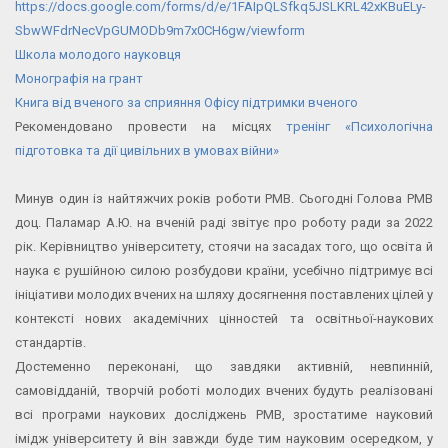
https://docs.google.com/forms/
d/e/
1FAIpQLSfkq5JSLKRL42xKBuELy-
SbwWFdrNecVpGUMODb9m7x0CH6gw/
viewform
Школа молодого науковця
Монографія на грант
Книга від вченого за сприяння Офісу підтримки вченого
Рекомендовано провести на місцях
тренінг «Психологічна
підготовка та дії цивільних в умовах війни»
Минув один із найтяжчих років роботи РМВ. Сьогодні Голова РМВ
доц. Паламар А.Ю. на вченій раді звітує про роботу ради за 2022
рік. Керівництво університету, стоячи на засадах того, що освіта й
наука є рушійною силою розбудови країни, усебічно підтримує всі
ініціативи молодих вчених на шляху досягнення поставлених цілей у
контексті нових академічних цінностей та освітньої-наукових
стандартів.
Достеменно переконані, що завдяки активній, невпинній,
самовідданій, творчій роботі молодих вчених будуть реалізовані
всі програми наукових досліджень РМВ, зростатиме науковий
імідж університету й він завжди буде тим науковим осередком, у