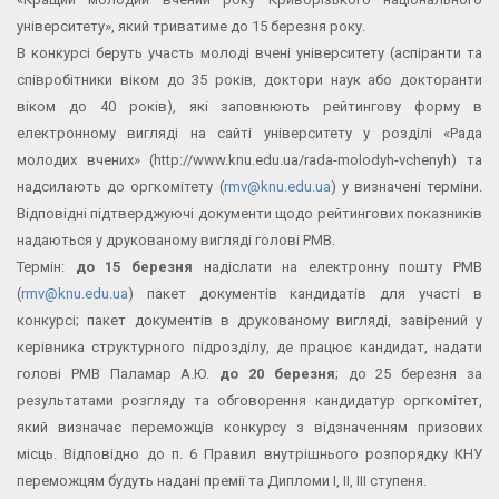
університету», який триватиме до 15 березня року.
В конкурсі беруть участь молоді вчені університету (аспіранти та
співробітники віком до 35 років, доктори наук або докторанти
віком до 40 років), які заповнюють рейтингову форму в
електронному вигляді на сайті університету у розділі «Рада
молодих вчених» (http://www.knu.edu.ua/rada-molodyh-vchenyh) та
надсилають до оргкомітету (
rmv@knu.edu.ua
) у визначені терміни.
Відповідні підтверджуючі документи щодо рейтингових показників
надаються у друкованому вигляді голові РМВ.
Термін:
до 15 березня
надіслати на електронну пошту РМВ
(
rmv@knu.edu.ua
) пакет документів кандидатів для участі в
конкурсі; пакет документів в друкованому вигляді, завірений у
керівника структурного підрозділу, де працює кандидат, надати
голові РМВ Паламар А.Ю.
до 20 березня
; до 25 березня за
результатами розгляду та обговорення кандидатур оргкомітет,
який визначає переможців конкурсу з відзначенням призових
місць. Відповідно до п. 6 Правил внутрішнього розпорядку КНУ
переможцям будуть надані премії та Дипломи I, II, III ступеня.