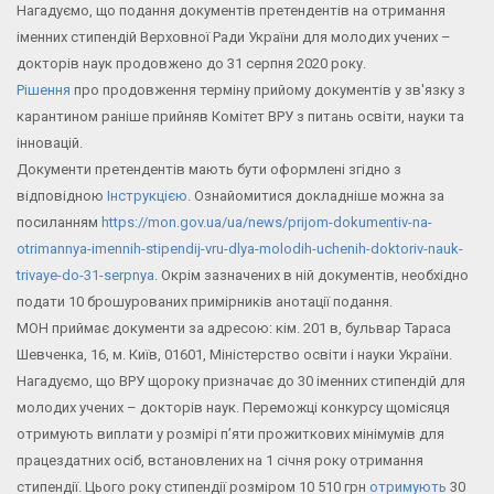
Нагадуємо, що подання документів претендентів на отримання
іменних стипендій Верховної Ради України для молодих учених –
докторів наук продовжено до 31 серпня 2020 року.
Рішення
про продовження терміну прийому документів у зв'язку з
карантином раніше прийняв Комітет ВРУ з питань освіти, науки та
інновацій.
Документи претендентів мають бути оформлені згідно з
відповідною
Інструкцією
. Ознайомитися докладніше можна за
посиланням
https://mon.gov.ua/ua/news/prijom-dokumentiv-na-
otrimannya-imennih-stipendij-vru-dlya-molodih-uchenih-doktoriv-nauk-
trivaye-do-31-serpnya
. Окрім зазначених в ній документів, необхідно
подати 10 брошурованих примірників анотації подання.
МОН приймає документи за адресою: кім. 201 в, бульвар Тараса
Шевченка, 16, м. Київ, 01601, Міністерство освіти і науки України.
Нагадуємо, що ВРУ щороку призначає до 30 іменних стипендій для
молодих учених – докторів наук. Переможці конкурсу щомісяця
отримують виплати у розмірі п’яти прожиткових мінімумів для
працездатних осіб, встановлених на 1 січня року отримання
стипендії. Цього року стипендії розміром 10 510 грн
отримують
30