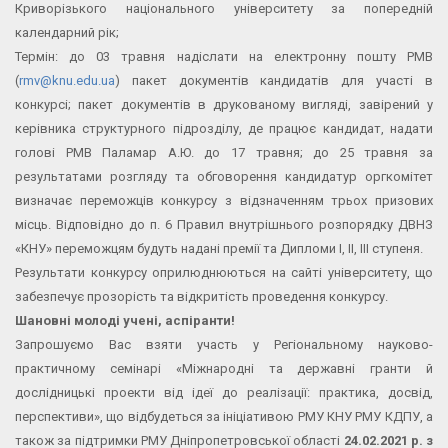
Криворізького національного університету за попередній
календарний рік;
Термін: до 03 травня надіслати на електронну пошту РМВ
(
rmv@knu.edu.ua
) пакет документів кандидатів для участі в
конкурсі; пакет документів в друкованому вигляді, завірений у
керівника структурного підрозділу, де працює кандидат, надати
голові РМВ Паламар А.Ю. до 17 травня; до 25 травня за
результатами розгляду та обговорення кандидатур оргкомітет
визначає переможців конкурсу з відзначенням трьох призових
місць. Відповідно до п. 6 Правил внутрішнього розпорядку ДВНЗ
«КНУ» переможцям будуть надані премії та Дипломи I, II, III ступеня.
Результати конкурсу оприлюднюються на сайті університету, що
забезпечує прозорість та відкритість проведення конкурсу.
Шановні молоді учені, аспіранти!
Запрошуємо Вас взяти участь у Регіональному науково-
практичному семінарі «Міжнародні та державні гранти й
дослідницькі проекти від ідеї до реалізації: практика, досвід,
перспективи», що відбудеться за ініціативою РМУ КНУ РМУ КДПУ, а
також за підтримки РМУ Дніпропетровської області
24.02.2021 р. з