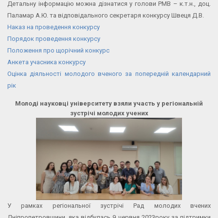
Детальну інформацію можна дізнатися у голови РМВ – к.т.н., доц.
Паламар А.Ю. та відповідального секретаря конкурсу Швеця Д.В.
Наказ на проведення конкурсу
Порядок проведення конкурсу
Положення про щорічний конкурс
Анкета учасника конкурсу
Оцінка діяльності молодого вченого за попередній календарний
рік
Молоді науковці університету взяли участь у регіональній
зустрічі молодих учених
У рамках регіональної зустрічі Рад молодих вчених
Дніпропетровщини, яка відбулась 9 червня 2023року за підтримки