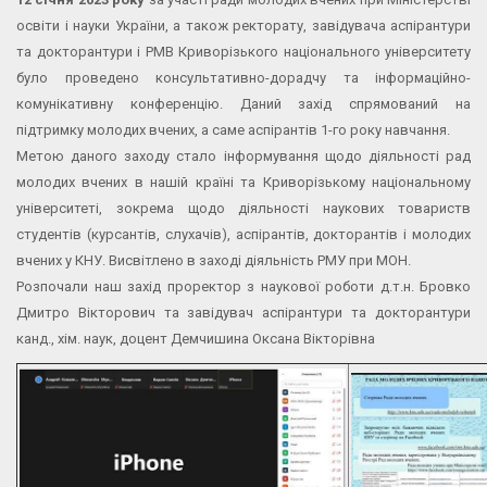
освіти і науки України, а також ректорату, завідувача аспірантури
та докторантури і РМВ Криворізького національного університету
було проведено консультативно-дорадчу та інформаційно-
комунікативну конференцію. Даний захід спрямований на
підтримку молодих вчених, а саме аспірантів 1-го року навчання.
Метою даного заходу стало інформування щодо діяльності рад
молодих вчених в нашій країні та Криворізькому національному
університеті, зокрема щодо діяльності наукових товариств
студентів (курсантів, слухачів), аспірантів, докторантів і молодих
вчених у КНУ. Висвітлено в заході діяльність РМУ при МОН.
Розпочали наш захід проректор з наукової роботи д.т.н. Бровко
Дмитро Вікторович та завідувач аспірантури та докторантури
канд., хім. наук, доцент Демчишина Оксана Вікторівна