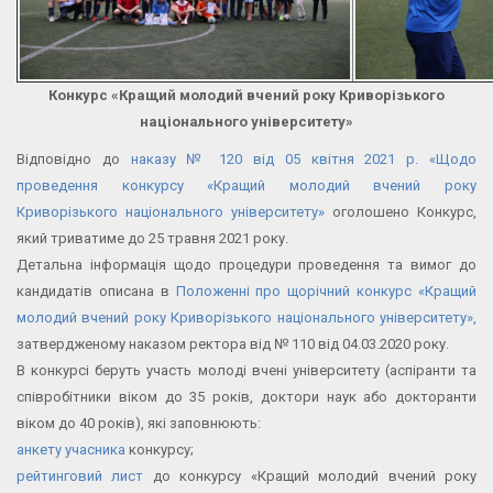
Конкурс «Кращий молодий вчений року Криворізького
національного університету»
Відповідно до
наказу № 120 від 05 квітня 2021 р. «Щодо
проведення конкурсу «Кращий молодий вчений року
Криворізького національного університету»
оголошено Конкурс,
який триватиме до 25 травня 2021 року.
Детальна інформація щодо процедури проведення та вимог до
кандидатів описана в
Положенні про щорічний конкурс «Кращий
молодий вчений року Криворізького національного університету»,
затвердженому наказом ректора від № 110 від 04.03.2020 року.
В конкурсі беруть участь молоді вчені університету (аспіранти та
співробітники віком до 35 років, доктори наук або докторанти
віком до 40 років), які заповнюють:
анкету учасника
конкурсу;
рейтинговий лист
до конкурсу «Кращий молодий вчений року