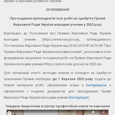
Віримо у науковий розвиток України.
ОГОЛОШЕННЯ
Про подання претендентів та їх робіт на здобуття Премії
Верховної Ради України молодим ученим у 2022 році
Відповідно до Положення про Премію Верховної Ради України
молодим ученим (https://www.nas.gov.ua), затвердженого
Постановою Верховної Ради України від 05.02.2019 № 2675-VIII "Про
Премію Верховної Ради України молодим ученим", розпочався етап
формування, висунення та подання робіт на Премію Верховної Ради
України молодим ученим (https://zakon.rada.gov.ua) за 2022 рік.
Для організації участі молодих вчених в конкурсі на здобуття
зазначених Премій необхідно
до 1 березня 2022 року
подати до
Комісії матеріали робіт, оформлених згідно з
Інструкцією
з
оформлення і подання документів для присудження Премії
Верховної Ради України молодим ученим
(Інструкція
).
Тиждень Енергетика в Центрі професійної освіти та навчання