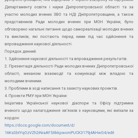
Департаменту освіти і науки Дніпропетровської області та за
участю молодих вчених ЗВО та НДІ Дніпропетровщини, а також
представників Ради молодих вчених при МОН України, було
обговорено нагальні питання щодо самореалізації молодих вчених
та викликів, які постають перед ними під час здійснення та
впровадження наукової діяльності.
Порядок денний:
1. Здійснення наукової діяльності та впровадження результатів.
2. Презентація діяльності Ради молодих вчених Дніпропетровської
області, механізм взаємодії та комунікації між владою та
молодими вченими.
3. Проблеми в ході написання та захисту наукових проектів.
4. Проекти РМУ при МОН України:
Ініціатива Української наукової діаспори та Офісу підтримки
вченого щодо налагодження зв’язків з науковцями, які виїхали за
кордон:
https://docs.google.com/
document/d/
16KsSbtYqOzVZh2iNraAF5XkkpwomP
UCK3179j4AHwG4/edit