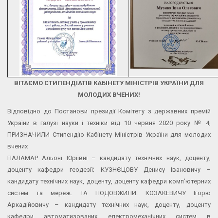
ВІТАЄМО СТИПЕНДІАТІВ КАБІНЕТУ МІНІСТРІВ УКРАЇНИ ДЛЯ
МОЛОДИХ ВЧЕНИХ!
Відповідно до Постанови президії Комітету з державних премій
України в галузі науки і техніки від 10 червня 2020 року № 4,
ПРИЗНАЧИЛИ Стипендію Кабінету Міністрів України для молодих
вчених
ПАЛАМАР Альоні Юріївні – кандидату технічних наук, доценту,
доценту кафедри геодезії; КУЗНЄЦОВУ Денису Івановичу –
кандидату технічних наук, доценту, доценту кафедри комп’ютерних
систем та мереж. ТА ПОДОВЖИЛИ: КОЗАКЕВИЧУ Ігорю
Аркадійовичу – кандидату технічних наук, доценту, доценту
кафедри автоматизованих електромеханічних систем в