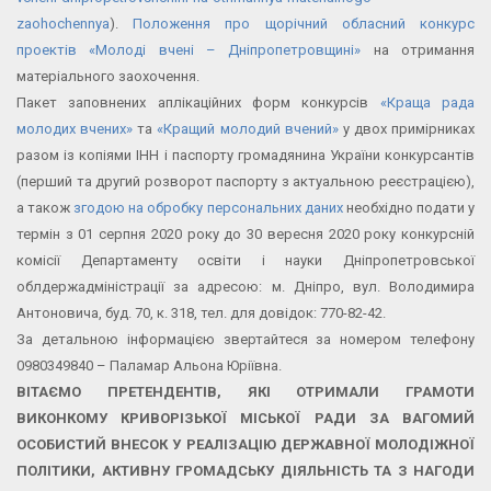
zaohochennya
).
Положення про щорічний обласний конкурс
проектів «Молоді вчені – Дніпропетровщині»
на отримання
матеріального заохочення.
Пакет заповнених аплікаційних форм конкурсів
«Краща рада
молодих вчених»
та
«Кращий молодий вчений»
у двох примірниках
разом із копіями ІНН і паспорту громадянина України конкурсантів
(перший та другий розворот паспорту з актуальною реєстрацією),
а також
згодою на обробку персональних даних
необхідно подати у
термін з 01 серпня 2020 року до 30 вересня 2020 року конкурсній
комісії Департаменту освіти і науки Дніпропетровської
облдержадміністрації за адресою: м. Дніпро, вул. Володимира
Антоновича, буд. 70, к. 318, тел. для довідок: 770-82-42.
За детальною інформацією звертайтеся за номером телефону
0980349840 – Паламар Альона Юріївна.
ВІТАЄМО ПРЕТЕНДЕНТІВ, ЯКІ ОТРИМАЛИ ГРАМОТИ
ВИКОНКОМУ КРИВОРІЗЬКОЇ МІСЬКОЇ РАДИ ЗА ВАГОМИЙ
ОСОБИСТИЙ ВНЕСОК У РЕАЛІЗАЦІЮ ДЕРЖАВНОЇ МОЛОДІЖНОЇ
ПОЛІТИКИ, АКТИВНУ ГРОМАДСЬКУ ДІЯЛЬНІСТЬ ТА З НАГОДИ