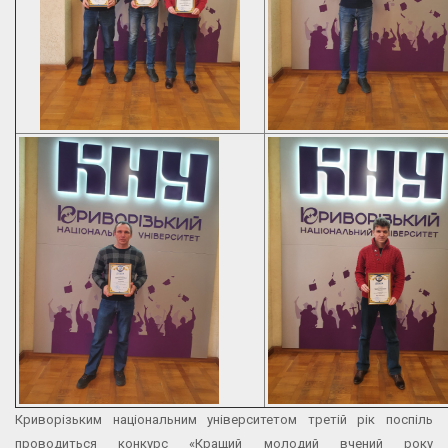
Криворізьким національним університетом третій рік поспіль
проводиться конкурс «Кращий молодий вчений року