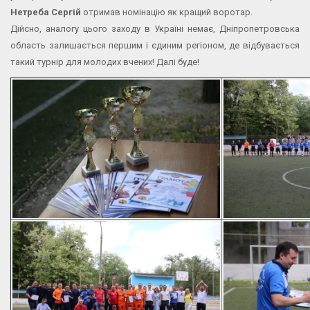
Нетреба Сергій
отримав номінацію як кращий воротар.
Дійсно, аналогу цього заходу в Україні немає, Дніпропетровська
область залишається першим і єдиним регіоном, де відбувається
такий турнір для молодих вчених! Далі буде!