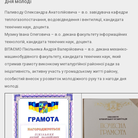
ДНЯ МОЛОДІ
Паливоду Олександра Анатолійовича – в.о. завідувача кафедри
теплогазопостачання, водовідведення і вентиляції, кандидата
технічних наук, доцента.
Музику Івана Олеговича – в.о. декана факультету інформаційних
технологій, кандидата технічних наук, доцента.
ВІТАЄМО Пікільняка Андрія Валерійовича – в.о. декана механіко-
машинобудівного факультету, кандидата технічних наук, який
отримав грамоту виконкому металургійної районної ради за
ініціативність, активну участь у громадському житті району,
особистий внесок у розвиток молодіжного руху та з нагоди дня
молоді.