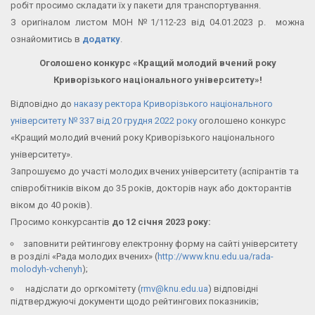
робіт просимо складати їх у пакети для транспортування.
З оригіналом листом МОН №1/112-23 від 04.01.2023 р. можна
ознайомитись в
додатку
.
Оголошено конкурс «Кращий молодий вчений року
Криворізького національного університету»!
Відповідно до
наказу ректора Криворізького національного
університету № 337 від 20 грудня 2022 року
оголошено конкурс
«Кращий молодий вчений року Криворізького національного
університету».
Запрошуємо до участі молодих вчених університету (аспірантів та
співробітників віком до 35 років, докторів наук або докторантів
віком до 40 років).
Просимо конкурсантів
до 12 січня 2023 року:
заповнити рейтингову електронну форму на сайті університету
в розділі «Рада молодих вчених» (
http://www.knu.edu.ua/rada-
molodyh-vchenyh
);
надіслати до оргкомітету (
rmv@knu.edu.ua
) відповідні
підтверджуючі документи щодо рейтингових показників;