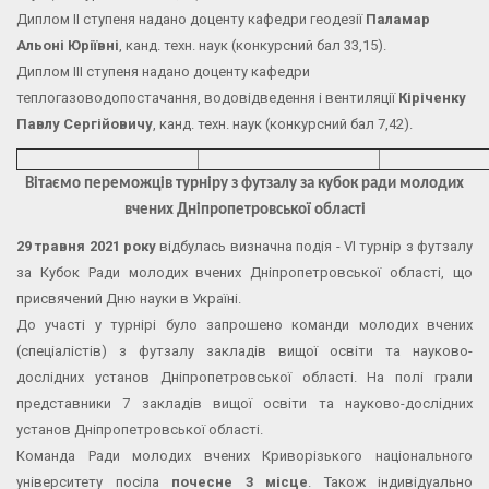
Диплом ІІ ступеня надано доценту кафедри геодезії
Паламар
Альоні Юріївні
, канд. техн. наук (конкурсний бал 33,15).
Диплом ІІІ ступеня надано доценту кафедри
теплогазоводопостачання, водовідведення і вентиляції
Кіріченку
Павлу Сергійовичу
, канд. техн. наук (конкурсний бал 7,42).
Вітаємо переможців турніру з футзалу за кубок ради молодих
вчених Дніпропетровської області
29 травня 2021 року
відбулась визначна подія - VI турнір з футзалу
за Кубок Ради молодих вчених Дніпропетровської області, що
присвячений Дню науки в Україні.
До участі у турнірі було запрошено команди молодих вчених
(спеціалістів) з футзалу закладів вищої освіти та науково-
дослідних установ Дніпропетровської області. На полі грали
представники 7 закладів вищої освіти та науково-дослідних
установ Дніпропетровської області.
Команда Ради молодих вчених Криворізького національного
університету посіла
почесне 3 місце
. Також індивідуально