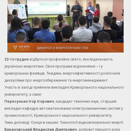
22-го грудня
відбулося професійне свято, яке відзначають
українські енергетики. Своя програма відзначення ‒ і у
криворізьких фахівців. Тиждень енергоефективності розпочали
дискусіями про енергозбереження та енергоменеджмент.
Участь в заході прийняли викладачі Криворізького національного
університету, а саме:
Пересунько Ігор Ігорович
, кандидат технічних наук, старший
викладач кафедри автоматизованих електромеханічних систем у
промисловості, Криворізького національного університету
Тема доповіді: Сонце в кишені. Технології відновлювальної енергії.
Барановський Владислав Дмитрович
, аспірант першого року