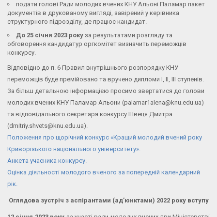
подати голові Ради молодих вчених КНУ Альоні Паламар пакет
документів в друкованому вигляді, завірений у керівника
структурного підрозділу, де працює кандидат.
До 25 січня 2023 року
за результатами розгляду та
обговорення кандидатур оргкомітет визначить переможців
конкурсу.
Відповідно до п. 6 Правил внутрішнього розпорядку КНУ
переможців буде премійовано та вручено дипломи I, II, III ступенів.
За більш детальною інформацією просимо звертатися до голови
молодих вчених КНУ Паламар Альони (palamar1alena@knu.edu.ua)
та відповідального секретаря конкурсу Швеця Дмитра
(dmitriy.shvets@knu.edu.ua).
Положення про щорічний конкурс «Кращий молодий вчений року
Криворізького національного університету».
Анкета учасника конкурсу.
Оцінка діяльності молодого вченого за попередній календарний
рік.
Оглядова зустріч з аспірантами (ад’юнктами) 2022 року вступу
12 січня 2023 року
за участі ради молодих вчених при Міністерстві