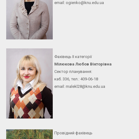
email: ogienko@knu.edu.ua
Фахівець ІІ категорії
Мілюкова Любов Вікторівна
Сектор планування:
каб. 336, тел.: 409-06-18
email: malekl28@knu.edu.ua
Провідний фахівець