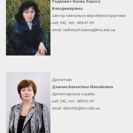
Радкевич-Баєва Лариса
Володимирівна
Сектор навчально-виробничої практики:
каб. 342, тел.: 409-61-39
email: radkevych-baieva@knu.
edu.ua
Диспетчер
Демчик Валентина Михайлівна
Диспетчерська служба:
каб. 342, тел.: 409-61-39
email: demchik@knu.edu.ua