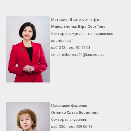
Методист ІІ категорії, к.ф.н.
Микольченко Віра Сергіївна
Сектор стажування та підвищення
кваліфікації:
каб. 342, тел.: 92-11-03
email: mikolvera04@knu.edu.ua
Провідний фахівець
Огієнко Ольга Борисівна
Сектор планування:
каб. 336, тел.: 409-06-18