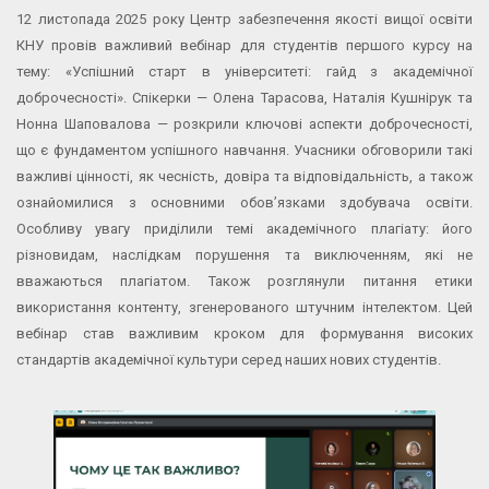
12 листопада 2025 року Центр забезпечення якості вищої освіти
КНУ провів важливий вебінар для студентів першого курсу на
тему: «Успішний старт в університеті: гайд з академічної
доброчесності». Спікерки — Олена Тарасова, Наталія Кушнірук та
Нонна Шаповалова — розкрили ключові аспекти доброчесності,
що є фундаментом успішного навчання. Учасники обговорили такі
важливі цінності, як чесність, довіра та відповідальність, а також
ознайомилися з основними обов’язками здобувача освіти.
Особливу увагу приділили темі академічного плагіату: його
різновидам, наслідкам порушення та виключенням, які не
вважаються плагіатом. Також розглянули питання етики
використання контенту, згенерованого штучним інтелектом. Цей
вебінар став важливим кроком для формування високих
стандартів академічної культури серед наших нових студентів.