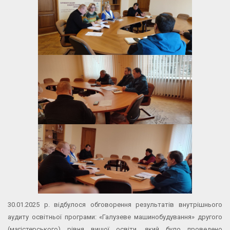
30.01.2025 р. відбулося обговорення результатів внутрішнього
аудиту освітньої програми: «Галузеве машинобудування» другого
(магістерського) рівня вищої освіти, який було проведено