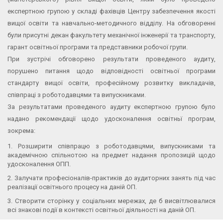
експертною групою у складі фахівців Центру забезпечення якості
вищої освіти та навчально-методичного відділу. На обговоренні
були присутні декан факультету механічної інженерії та транспорту,
гарант освітньої програми та представники робочої групи.
При зустрічі обговорено результати проведеного аудиту,
порушено питання щодо відповідності освітньої програми
стандарту вищої освіти, професійному розвитку викладачів,
співпраці з роботодавцями та випускниками.
За результатами проведеного аудиту експертною групою було
надано рекомендації щодо удосконалення освітньї програм,
зокрема:
Розширити співпрацю з роботодавцями, випускниками та
академічною спільнотою на предмет надання пропозицій щодо
удосконалення ОПП.
Залучати професіоналів-практиків до аудиторних занять під час
реалізації освітнього процесу на даній ОП.
Створити сторінку у соціальних мережах, де б висвітлювалися
всі знакові події в контексті освітньої діяльності на даній ОП.