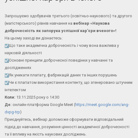
Запрошуємо здобувачів третього (освітньо-наукового) та другого
(магістерського) рівнів навчання на
вебінар «Наукова
доброчесність як запорука успішної кар'єри вченого»!
На цьому заході ви дізнаєтесь:
Що таке академічна доброчесність і чому вона важлива у
науковій діяльності
Основні принципи доброчесної поведінки у навчанні та
дослідженнях
Як уникати плагіату, фабрикацій даних та інших порушень
Чи є плагіатом використання контенту, що згенеровано штучним
інтелектом
Коли:
13.11.2025 року о 14:30
Де:
онлайн-платформа Google Meet (
https://meet.google.com/ang-
dvpg-trp
)
Приєднуйтесь, вебінар допоможе сформувати відповідальний
підхід до навчання, розуміння цінності академічної доброчесності
та її впливу на якість наукових досліджень.