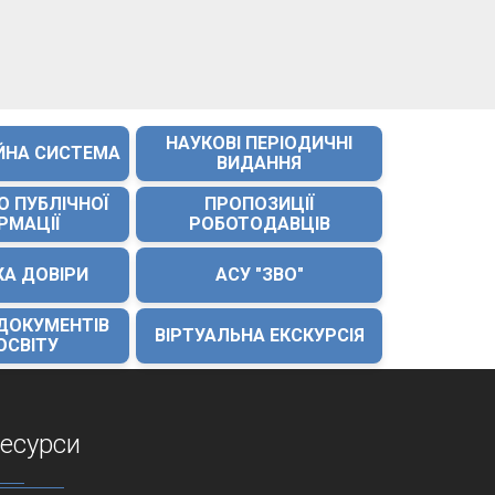
НАУКОВІ ПЕРІОДИЧНІ
ЙНА СИСТЕМА
ВИДАННЯ
О ПУБЛІЧНОЇ
ПРОПОЗИЦІЇ
РМАЦІЇ
РОБОТОДАВЦІВ
КА ДОВІРИ
АСУ "ЗВО"
 ДОКУМЕНТІВ
ВІРТУАЛЬНА ЕКСКУРСІЯ
ОСВІТУ
есурси