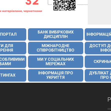
БАНК ВИБІРКОВИХ
 ПОРТАЛ
ІНФОРМАЦІ
ДИСЦИПЛІН
ТИ ДЛЯ
МІЖНАРОДНЕ
ДОСТУП Д
ОРЕННЯ
СПІВРОБІТНИЦТВО
ІНФО
ОСОБЛИВИМИ
МИ У СОЦІАЛЬНИХ
СКРИНЬ
ЕБАМИ
МЕРЕЖАХ
ІНФОРМАЦІЯ ПРО
ДУБЛІКАТ
ЙТИНГАХ
УКРИТТЯ
ПРО 
Р