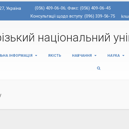
(056) 409-06-06; Факс: (056) 409-06-45
27, Україна
Консультації щодо вступу: (096) 339-56-75
ізький національний ун
ЛЬНА ІНФОРМАЦІЯ
ЯКІСТЬ
НАВЧАННЯ
НАУКА
у