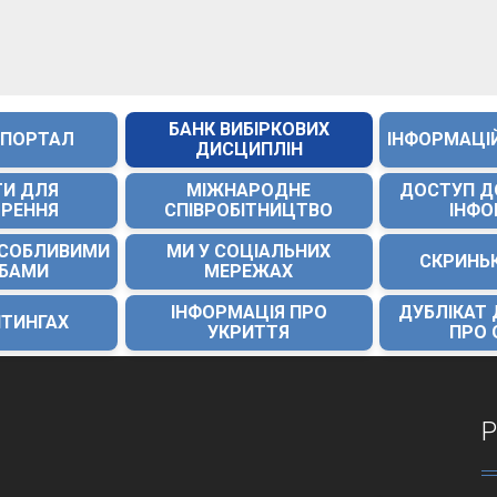
БАНК ВИБІРКОВИХ
 ПОРТАЛ
ІНФОРМАЦІ
ДИСЦИПЛІН
ТИ ДЛЯ
МІЖНАРОДНЕ
ДОСТУП Д
ОРЕННЯ
СПІВРОБІТНИЦТВО
ІНФО
ОСОБЛИВИМИ
МИ У СОЦІАЛЬНИХ
СКРИНЬ
ЕБАМИ
МЕРЕЖАХ
ІНФОРМАЦІЯ ПРО
ДУБЛІКАТ
ЙТИНГАХ
УКРИТТЯ
ПРО 
Р