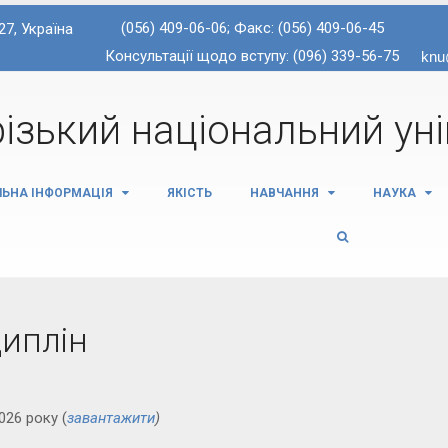
(056) 409-06-06; Факс: (056) 409-06-45
27, Україна
Консультації щодо вступу: (096) 339-56-75
ізький національний ун
ЛЬНА ІНФОРМАЦІЯ
ЯКІСТЬ
НАВЧАННЯ
НАУКА
циплін
026 року (
завантажити
)