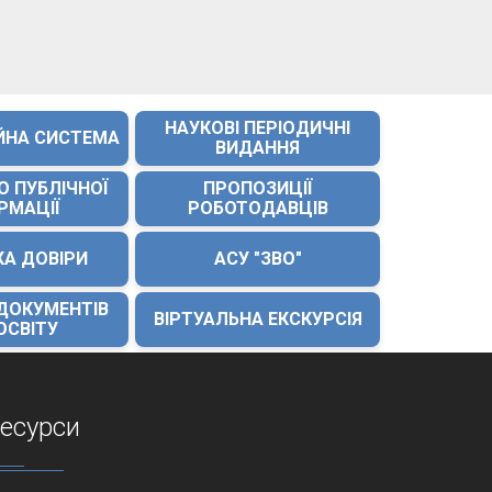
НАУКОВІ ПЕРІОДИЧНІ
ЙНА СИСТЕМА
ВИДАННЯ
О ПУБЛІЧНОЇ
ПРОПОЗИЦІЇ
РМАЦІЇ
РОБОТОДАВЦІВ
КА ДОВІРИ
АСУ "ЗВО"
 ДОКУМЕНТІВ
ВІРТУАЛЬНА ЕКСКУРСІЯ
ОСВІТУ
есурси