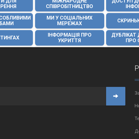
ТИ ДЛЯ
МІЖНАРОДНЕ
ДОСТУП Д
ОРЕННЯ
СПІВРОБІТНИЦТВО
ІНФО
ОСОБЛИВИМИ
МИ У СОЦІАЛЬНИХ
СКРИНЬ
ЕБАМИ
МЕРЕЖАХ
ІНФОРМАЦІЯ ПРО
ДУБЛІКАТ
ЙТИНГАХ
УКРИТТЯ
ПРО 
Р
З
Н
Т
Д