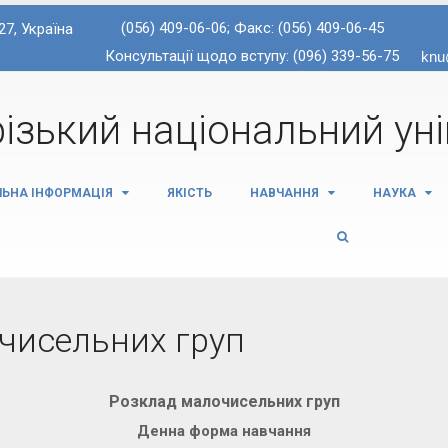
(056) 409-06-06; Факс: (056) 409-06-45
27, Україна
Консультації щодо вступу: (096) 339-56-75
ізький національний ун
ЛЬНА ІНФОРМАЦІЯ
ЯКІСТЬ
НАВЧАННЯ
НАУКА
чисельних груп
Розклад малочисельних груп
Денна форма навчання