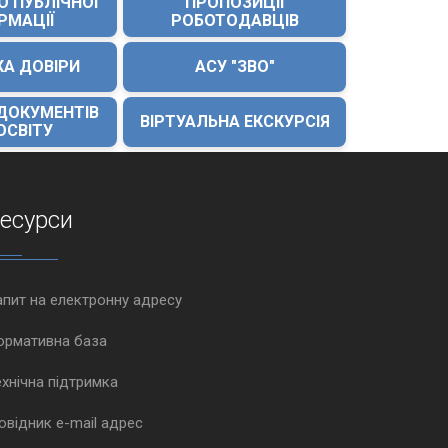
О ПУБЛІЧНОЇ
ПРОПОЗИЦІЇ
РМАЦІЇ
РОБОТОДАВЦІВ
КА ДОВІРИ
АСУ "ЗВО"
 ДОКУМЕНТІВ
ВІРТУАЛЬНА ЕКСКУРСІЯ
ОСВІТУ
есурси
апит на електронну адресу
ормативна база
ехнічна підтримка
овідник e-mail адрес