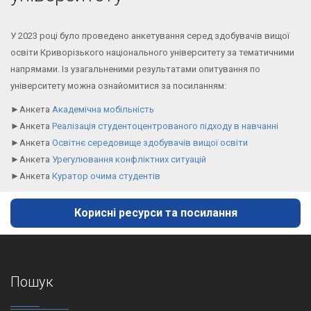
У 2023 році було проведено анкетування серед здобувачів вищої
освіти Криворізького національного університету за тематичними
напрямами. Із узагальненими результатами опитування по
університету можна ознайомитися за посиланням:
►Анкета
Академічна мобільність
►Анкета
Реалізація студентоцентрованого підходу в навчанні
►Анкета
Освітнє середовище здобувачів вищої освіти
►Анкета
Урегулювання конфліктних ситуацій
►Анкета
Куратор очима студентів
Корисні ресурси та посилання
Пошук