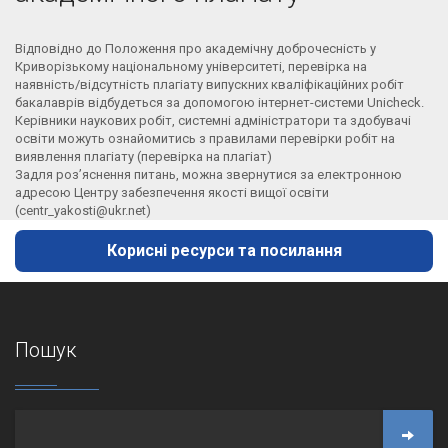
Відповідно до Положення про академічну доброчесність у
Криворізькому національному університеті, перевірка на
наявність/відсутність плагіату випускних кваліфікаційних робіт
бакалаврів відбудеться за допомогою інтернет-системи Unicheck.
Керівники наукових робіт, системні адміністратори та здобувачі
освіти можуть ознайомитись з правилами перевірки робіт на
виявлення плагіату (перевірка на плагіат)
Задля роз’яснення питань, можна звернутися за електронною
адресою Центру забезпечення якості вищої освіти
(centr_yakosti@ukr.net)
Корисні ресурси та посилання
Пошук