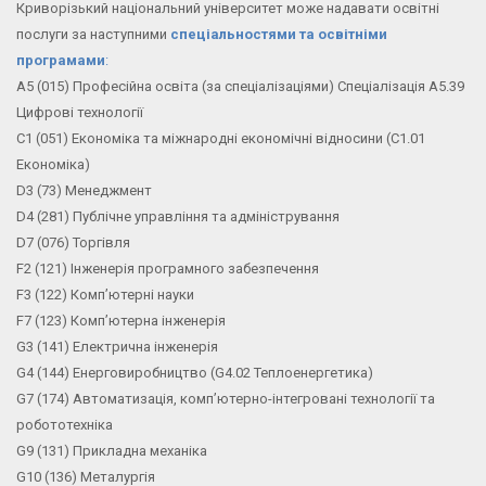
Криворізький національний університет може надавати освітні
послуги за наступними
спеціальностями та освітніми
програмами
:
А5 (015) Професійна освіта (за спеціалізаціями) Спеціалізація А5.39
Цифрові технології
С1 (051) Економіка та міжнародні економічні відносини (С1.01
Економіка)
D3 (73) Менеджмент
D4 (281) Публічне управління та адміністрування
D7 (076) Торгівля
F2 (121) Інженерія програмного забезпечення
F3 (122) Комп’ютерні науки
F7 (123) Комп’ютерна інженерія
G3 (141) Електрична інженерія
G4 (144) Енерговиробництво (G4.02 Теплоенергетика)
G7 (174) Автоматизація, комп’ютерно-інтегровані технології та
робототехніка
G9 (131) Прикладна механіка
G10 (136) Металургія