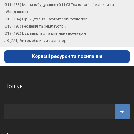
G11 (133) Машинобудування (G11.03 Технологічні машини та
обладнання)
G16 (184) Гірництво та нафтогазові технології
G18 (193) Геодезія та землеустрій
G19 (192) Будівництво та цивільна інженерія
J8 (274) Автомобільний транспорт
Корисні ресурси та посилання
Пошук